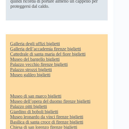
quindi ricorda di portare almeno un cappello per
proteggersi dal caldo.
Galleria degli uffizi biglietti
Galleria dell’accademia firenze biglietti
Cattedrale di santa maria del fiore biglietti
Museo del bargello biglietti
Palazzo vecchio firenze biglietti
Palazzo strozzi biglietti
Museo galileo biglietti
Museo di san marco biglietti
Museo dell’opera del duomo firenze biglietti
Palazzo pitti biglietti
Giardino di boboli biglietti
Museo leonardo da vinci firenze biglietti
Basilica di santa croce di firenze biglietti
Chiesa di san lorenzo firenze biglietti