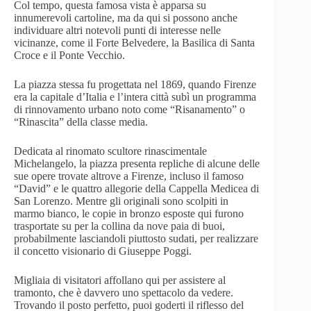
Col tempo, questa famosa vista è apparsa su
innumerevoli cartoline, ma da qui si possono anche
individuare altri notevoli punti di interesse nelle
vicinanze, come il Forte Belvedere, la Basilica di Santa
Croce e il Ponte Vecchio.
La piazza stessa fu progettata nel 1869, quando Firenze
era la capitale d’Italia e l’intera città subì un programma
di rinnovamento urbano noto come “Risanamento” o
“Rinascita” della classe media.
Dedicata al rinomato scultore rinascimentale
Michelangelo, la piazza presenta repliche di alcune delle
sue opere trovate altrove a Firenze, incluso il famoso
“David” e le quattro allegorie della Cappella Medicea di
San Lorenzo. Mentre gli originali sono scolpiti in
marmo bianco, le copie in bronzo esposte qui furono
trasportate su per la collina da nove paia di buoi,
probabilmente lasciandoli piuttosto sudati, per realizzare
il concetto visionario di Giuseppe Poggi.
Migliaia di visitatori affollano qui per assistere al
tramonto, che è davvero uno spettacolo da vedere.
Trovando il posto perfetto, puoi goderti il riflesso del