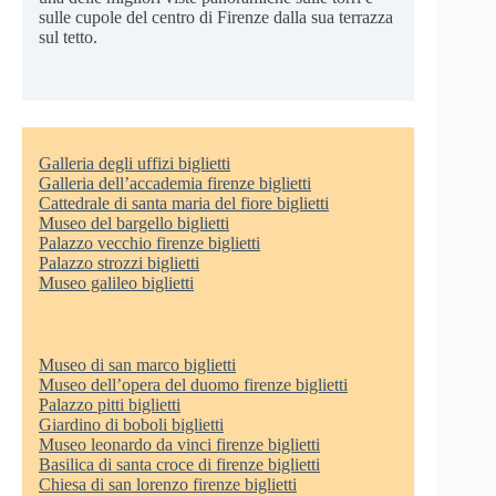
sulle cupole del centro di Firenze dalla sua terrazza
sul tetto.
Galleria degli uffizi biglietti
Galleria dell’accademia firenze biglietti
Cattedrale di santa maria del fiore biglietti
Museo del bargello biglietti
Palazzo vecchio firenze biglietti
Palazzo strozzi biglietti
Museo galileo biglietti
Museo di san marco biglietti
Museo dell’opera del duomo firenze biglietti
Palazzo pitti biglietti
Giardino di boboli biglietti
Museo leonardo da vinci firenze biglietti
Basilica di santa croce di firenze biglietti
Chiesa di san lorenzo firenze biglietti