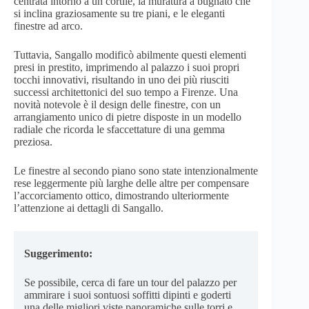
centrata intorno a un cortile, la muratura a bugnato che
si inclina graziosamente su tre piani, e le eleganti
finestre ad arco.
Tuttavia, Sangallo modificò abilmente questi elementi
presi in prestito, imprimendo al palazzo i suoi propri
tocchi innovativi, risultando in uno dei più riusciti
successi architettonici del suo tempo a Firenze. Una
novità notevole è il design delle finestre, con un
arrangiamento unico di pietre disposte in un modello
radiale che ricorda le sfaccettature di una gemma
preziosa.
Le finestre al secondo piano sono state intenzionalmente
rese leggermente più larghe delle altre per compensare
l’accorciamento ottico, dimostrando ulteriormente
l’attenzione ai dettagli di Sangallo.
Suggerimento:
Se possibile, cerca di fare un tour del palazzo per
ammirare i suoi sontuosi soffitti dipinti e goderti
una delle migliori viste panoramiche sulle torri e