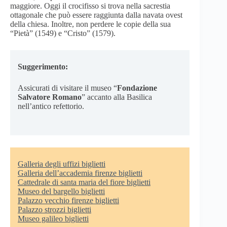
maggiore. Oggi il crocifisso si trova nella sacrestia
ottagonale che può essere raggiunta dalla navata ovest
della chiesa. Inoltre, non perdere le copie della sua
“Pietà” (1549) e “Cristo” (1579).
Suggerimento:
Assicurati di visitare il museo “
Fondazione
Salvatore Romano
” accanto alla Basilica
nell’antico refettorio.
Galleria degli uffizi biglietti
Galleria dell’accademia firenze biglietti
Cattedrale di santa maria del fiore biglietti
Museo del bargello biglietti
Palazzo vecchio firenze biglietti
Palazzo strozzi biglietti
Museo galileo biglietti