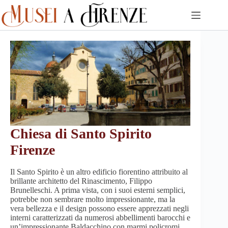
Skip
to
content
Chiesa di Santo Spirito
Firenze
Il Santo Spirito è un altro edificio fiorentino attribuito al
brillante architetto del Rinascimento, Filippo
Brunelleschi. A prima vista, con i suoi esterni semplici,
potrebbe non sembrare molto impressionante, ma la
vera bellezza e il design possono essere apprezzati negli
interni caratterizzati da numerosi abbellimenti barocchi e
un’impressionante Baldacchino con marmi policromi