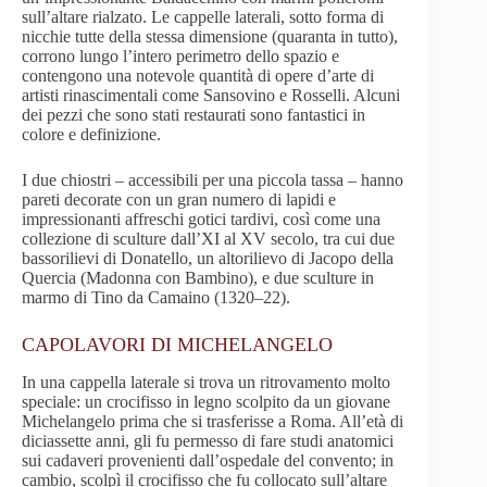
sull’altare rialzato. Le cappelle laterali, sotto forma di
nicchie tutte della stessa dimensione (quaranta in tutto),
corrono lungo l’intero perimetro dello spazio e
contengono una notevole quantità di opere d’arte di
artisti rinascimentali come Sansovino e Rosselli. Alcuni
dei pezzi che sono stati restaurati sono fantastici in
colore e definizione.
I due chiostri – accessibili per una piccola tassa – hanno
pareti decorate con un gran numero di lapidi e
impressionanti affreschi gotici tardivi, così come una
collezione di sculture dall’XI al XV secolo, tra cui due
bassorilievi di Donatello, un altorilievo di Jacopo della
Quercia (Madonna con Bambino), e due sculture in
marmo di Tino da Camaino (1320–22).
CAPOLAVORI DI MICHELANGELO
In una cappella laterale si trova un ritrovamento molto
speciale: un crocifisso in legno scolpito da un giovane
Michelangelo prima che si trasferisse a Roma. All’età di
diciassette anni, gli fu permesso di fare studi anatomici
sui cadaveri provenienti dall’ospedale del convento; in
cambio, scolpì il crocifisso che fu collocato sull’altare