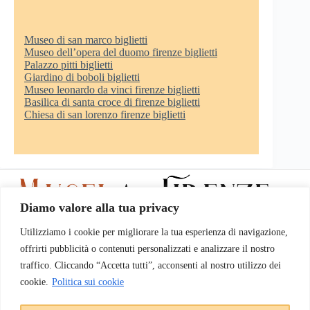
Museo di san marco biglietti
Museo dell’opera del duomo firenze biglietti
Palazzo pitti biglietti
Giardino di boboli biglietti
Museo leonardo da vinci firenze biglietti
Basilica di santa croce di firenze biglietti
Chiesa di san lorenzo firenze biglietti
Diamo valore alla tua privacy
Utilizziamo i cookie per migliorare la tua esperienza di navigazione,
www.museiafirenze.it
non rappresenta il sito ufficiale dei musei di
offrirti pubblicità o contenuti personalizzati e analizzare il nostro
Firenze.
Note legali
traffico. Cliccando “Accetta tutti”, acconsenti al nostro utilizzo dei
cookie.
Politica sui cookie