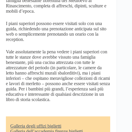
famiglia benestante fiorentina del Medioevo al
Rinascimento, completa di affreschi, dipinti, sculture e
mobili d’epoca.
I piani superiori possono essere visitati solo con una
guida, richiedendo una prenotazione anticipata sul sito
web o semplicemente prenotando un orario con la
reception.
Vale assolutamente la pena vedere i piani superiori con
tutte le stanze dove avrebbe vissuto una famiglia
benestante, più una cucina attrezzata con tutte le
attrezzature del periodo (in particolare, le camere da
letto hanno affreschi murali sbalorditivi), ma i piani
inferiori – che ospitano meravigliose collezioni di ricami
e lavori di merletto – possono anche essere visitati senza
guida. Per i bambini più grandi, l’esperienza sarà più
educativa e interessante di qualsiasi descrizione in un
libro di storia scolastica.
Galleria degli uffizi biglietti
Galleria dell’accademia firenze biglietti