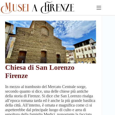
Skip
to
content
Chiesa di San Lorenzo
Firenze
In mezzo al trambusto del Mercato Centrale sorge,
secondo quanto si dice, una delle chiese più antiche
della storia di Firenze. Si dice che San Lorenzo risalga
all’epoca romana tarda ed è anche la più grande basilica
della città. All’interno, è ornata e magnifica come ci si
aspetterebbe dal principale luogo di culto e area di
sepoltura della famiglia Medici, nonostante la facciata