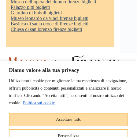
Museo dell’opera del duomo firenze biglietti
Palazzo pitti biglietti
Giardino di boboli biglietti
Museo leonardo da vinci firenze biglietti
Basilica di santa croce di firenze biglietti
Chiesa di san lorenzo firenze biglietti
Diamo valore alla tua privacy
Utilizziamo i cookie per migliorare la tua esperienza di navigazione,
www.museiafirenze.it
non rappresenta il sito ufficiale dei musei di
offrirti pubblicità o contenuti personalizzati e analizzare il nostro
Firenze.
Note legali
traffico. Cliccando “Accetta tutti”, acconsenti al nostro utilizzo dei
cookie.
Politica sui cookie
Accettare tutto
I prezzi dei musei di Firenze
Gli orari dei musei di Firenze
Visite guidate a Firenze
Personalizza