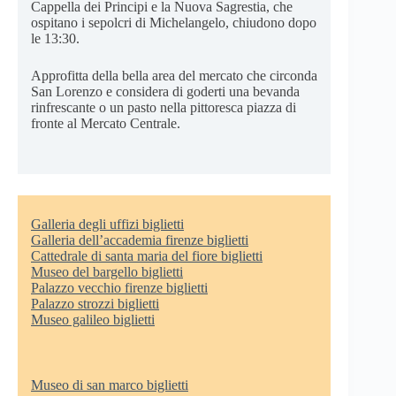
Cappella dei Principi e la Nuova Sagrestia, che
ospitano i sepolcri di Michelangelo, chiudono dopo
le 13:30.
Approfitta della bella area del mercato che circonda
San Lorenzo e considera di goderti una bevanda
rinfrescante o un pasto nella pittoresca piazza di
fronte al Mercato Centrale.
Galleria degli uffizi biglietti
Galleria dell’accademia firenze biglietti
Cattedrale di santa maria del fiore biglietti
Museo del bargello biglietti
Palazzo vecchio firenze biglietti
Palazzo strozzi biglietti
Museo galileo biglietti
Museo di san marco biglietti