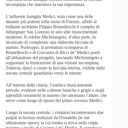
incompiuta che smentisce la sua importanza
L’influente famiglia Medici, nota come una delle
dinastie più potenti nella storia di Firenze, affidò al
brillante architetto Filippo Brunelleschi il compito di
ridisegnare San Lorenzo in uno stile rinascimentale
moderno. Il celebre Michelangelo, d’altra parte, fu
incaricato di completare una elaborata facciata in
marmo. Purtroppo, la prematura scomparsa di
Brunelleschi e di Giovanni di Bicci de’ Medici portò
all’abbandono del progetto, lasciando Michelangelo a
sopportare la frustrazione di una visione incompiuta.
Tuttavia, riuscì a creare la facciata interna, visibile dalla
navata centrale guardando verso le entrate.
All’interno della chiesa, l’estetica rinascimentale
prevale, evidente nelle colonne bianche e grigie e negli
splendidi ornamenti in marmo che adornano l’altare, che
serve come luogo di riposo del primo sovrano Medici.
Lungo la navata centrale, i visitatori incontreranno due
pulpiti in bronzo realizzati da Donatello (le sue
ultimissime opere), la cui tomba si trova nella cripta
insieme a quella di Cosimo I de’ Medici. Il complesso