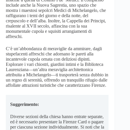
include anche la Nuova Sagrestia, uno spazio che
mostra i maestosi sepolcri Medici di Michelangelo, che
raffigurano i temi del giorno e della notte, del
crepuscolo e dell’alba. Inoltre, la Cappella dei Principi,
risalente al XVII secolo, affascina con la sua
monumentale cupola e squisiti arrangiamenti di
affreschi.
C’è un’abbondanza di meraviglie da ammirare, dagli
stupefacenti affreschi che adornano le pareti alla
incantevole cupola ornata con deliziosi dipinti.
Esplorare i vari chiostri, giardini intimi e la Biblioteca
Laurenziana—un’altra meraviglia architettonica
attribuita a Michelangelo—ti trasporterà senza dubbio in
un regno di serenità, offrendo un tranquillo rifugio dalle
affollate attrazioni turistiche che caratterizzano Firenze.
Suggerimento:
Diverse sezioni della chiesa hanno entrate separate,
ed è necessario presentare la Firenze Card o pagare
per ciascuna sezione individualmente. Si noti che la