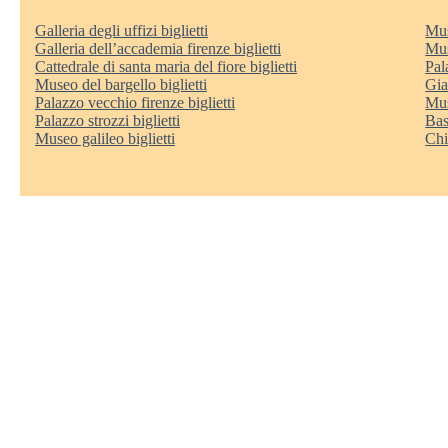
Galleria degli uffizi biglietti
Mus
Galleria dell’accademia firenze biglietti
Mus
Cattedrale di santa maria del fiore biglietti
Pala
Museo del bargello biglietti
Gia
Palazzo vecchio firenze biglietti
Mus
Palazzo strozzi biglietti
Bas
Museo galileo biglietti
Chi