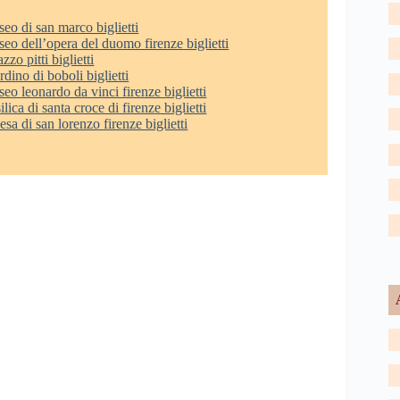
eo di san marco biglietti
eo dell’opera del duomo firenze biglietti
zzo pitti biglietti
rdino di boboli biglietti
eo leonardo da vinci firenze biglietti
ilica di santa croce di firenze biglietti
esa di san lorenzo firenze biglietti