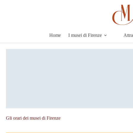
Skip
to
content
Home
I musei di Firenze
Attr
Gli orari dei musei di Firenze