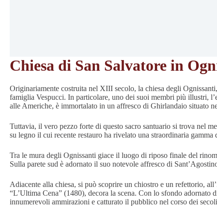
Chiesa di San Salvatore in Ogn
Originariamente costruita nel XIII secolo, la chiesa degli Ognissanti,
famiglia Vespucci. In particolare, uno dei suoi membri più illustri,
alle Americhe, è immortalato in un affresco di Ghirlandaio situato ne
Tuttavia, il vero pezzo forte di questo sacro santuario si trova nel m
su legno il cui recente restauro ha rivelato una straordinaria gamma di
Tra le mura degli Ognissanti giace il luogo di riposo finale del rino
Sulla parete sud è adornato il suo notevole affresco di Sant’Agostino
Adiacente alla chiesa, si può scoprire un chiostro e un refettorio, al
“L’Ultima Cena” (1480), decora la scena. Con lo sfondo adornato di 
innumerevoli ammirazioni e catturato il pubblico nel corso dei secoli