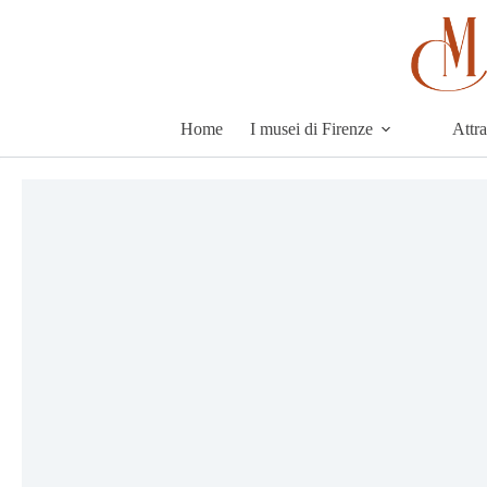
Skip
to
content
Home
I musei di Firenze
Attr