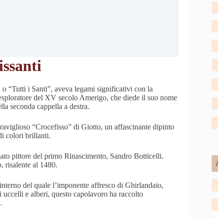
issanti
 o “Tutti i Santi”, aveva legami significativi con la
 l’esploratore del XV secolo Amerigo, che diede il suo nome
lla seconda cappella a destra.
eraviglioso “Crocefisso” di Giotto, un affascinante dipinto
 colori brillanti.
mato pittore del primo Rinascimento, Sandro Botticelli.
, risalente al 1480.
l’interno del quale l’imponente affresco di Ghirlandaio,
uccelli e alberi, questo capolavoro ha raccolto
.